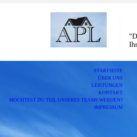
"D
Ih
STARTSEITE
ÜBER UNS
LEISTUNGEN
KONTAKT
MÖCHTEST DU TEIL UNSERES TEAMS WERDEN?
IMPRESSUM