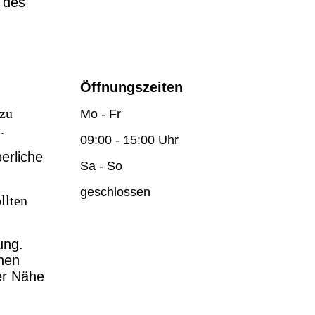
n des
Öffnungszeiten
 zu
Mo - Fr
d.
09:00 - 15:00 Uhr
erliche
Sa - So
geschlossen
llten
ung.
onen
er Nähe