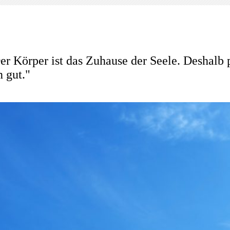
A
P
L
mbulanter
flegedienst
antzen
er Körper ist das Zuhause der Seele. Deshalb 
n gut."